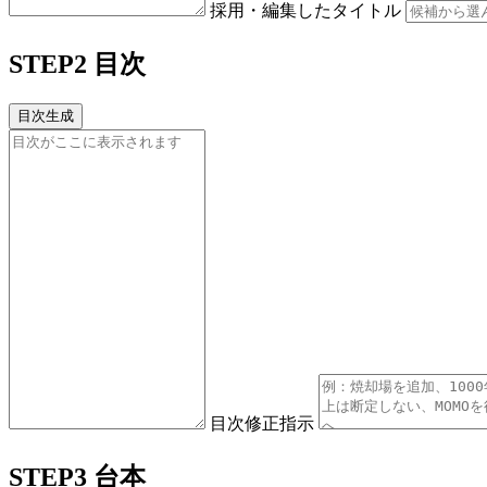
採用・編集したタイトル
STEP2 目次
目次生成
目次修正指示
STEP3 台本