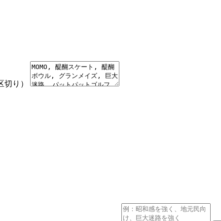
。
区切り）